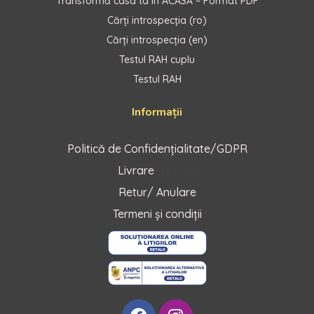
Transformă casa ta în ACASĂ – Format PDF
Cărți introspecția (ro)
Cărți introspecția (en)
Testul RAH cuplu
Testul RAH
Informații
Politică de Confidențialitate/GDPR
Livrare
Livrare
Retur/ Anulare
Termeni și condiții