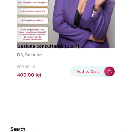
Sesiune consultanță (1 oră)
,
DS
Sesiune
600.00
lei
Add to Cart
400.00
lei
Search